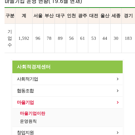
마을기업 운영 현황(‘19.6월 현재)
구분
계
서울
부산
대구
인천
광주
대전
울산
세종
경기
기
업
1,592
96
78
89
56
61
53
44
30
183
수
사회적경제센터
사회적기업
협동조합
마을기업
마을기업이란
운영원칙
창업지원