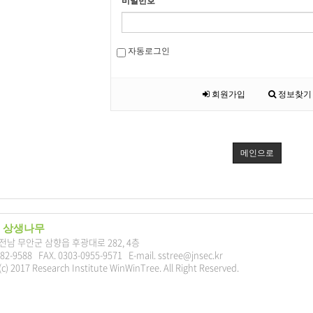
비밀번호
자동로그인
회원가입
정보찾기
메인으로
 상생나무
7 전남 무안군 삼향읍 후광대로 282, 4층
282-9588 FAX. 0303-0955-9571 E-mail. sstree@jnsec.kr
c) 2017 Research Institute WinWinTree. All Right Reserved.