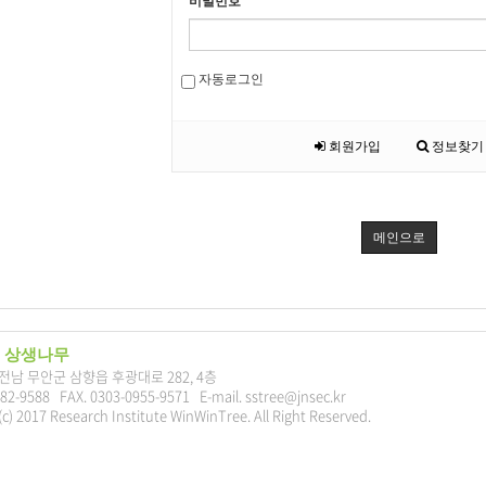
비밀번호
자동로그인
회원가입
정보찾기
메인으로
 상생나무
7 전남 무안군 삼향읍 후광대로 282, 4층
282-9588 FAX. 0303-0955-9571 E-mail. sstree@jnsec.kr
c) 2017 Research Institute WinWinTree. All Right Reserved.