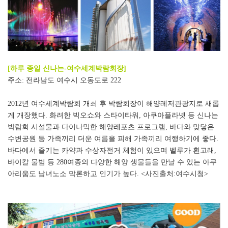
[
하루 종일 신나는
-
여수세계박람회장
]
주소
:
전라남도 여수시 오동도로
222
2012
년 여수세계박람회 개최 후 박람회장이 해양레저관광지로 새롭
게 개장했다
.
화려한 빅오쇼와 스타이타워
,
아쿠아플라넷 등 신나는
박람회 시설물과 다이나믹한 해양레포츠 프로그램
,
바다와 맞닿은
수변공원 등 가족끼리 더운 여름을 피해 가족끼리 여행하기에 좋다
.
바다에서 즐기는 카약과 수상자전거 체험이 있으며 벨루가 흰고래
,
바이칼 물범 등
280
여종의 다양한 해양 생물들을 만날 수 있는 아쿠
아리움도 남녀노소 막론하고 인기가 높다. <사진출처:여수시청>