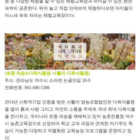
원 등 다양한 체험을 할 수 있는 체험교육장과 쉬어갈 수 있는 펜션
숙박이 공존한다
.
뛰어 놀고 직접 만져보며 체험하다보면 아이들이
어느새 쑥쑥 자라는 체험교육장이다
.
[
토종 와송
&
다육식물원
-
서틀러 다육식물원
]
주소
:
전라남도 여수시 소라면 논골안길
20-9
전화번호
: 061-686-5386
2014
년 사회적기업 인증을 받은 서틀러 영농조합법인은 다육식물원
을 열어 흙과 사람 그리고 자연의 소통을 주제로 국내 최대 다육식물
을 전시하고
,
우리나라 토종 와송을 재배하고 있어 농촌진흥청 여수
시 농촌교육장으로 선정되어 학교 교과 과정과 연계한 자기주도 학
습이 가능한 다양하고 차별화된 교육농장 프로그램을 운영하고 있
다
.