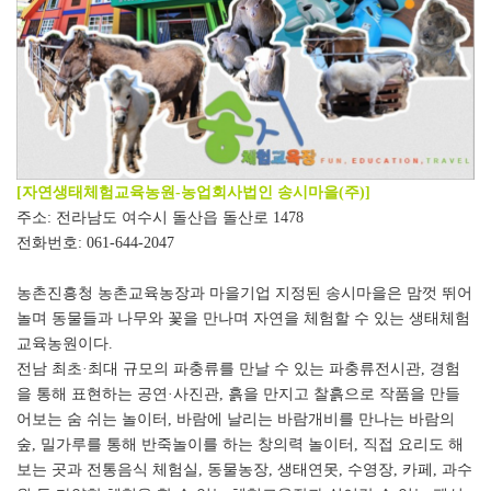
[
자연생태체험교육농원
-
농업회사법인 송시마을
(
주
)]
주소
:
전라남도 여수시 돌산읍 돌산로
1478
전화번호
: 061-644-2047
농촌진흥청 농촌교육농장과 마을기업 지정된 송시마을은
맘껏 뛰어
놀며 동물들과 나무와 꽃을 만나며 자연을 체험할 수 있는 생태체험
교육농원이다
.
전남 최초
·
최대 규모의 파충류를 만날 수 있는 파충류전시관
,
경험
을 통해 표현하는 공연
·
사진관
,
흙을 만지고 찰흙으로 작품을 만들
어보는 숨 쉬는 놀이터
,
바람에 날리는 바람개비를 만나는 바람의
숲
,
밀가루를 통해 반죽놀이를 하는 창의력 놀이터
,
직접 요리도 해
보는 곳과 전통음식 체험실
,
동물농장
,
생태연못
,
수영장
,
카페
,
과수