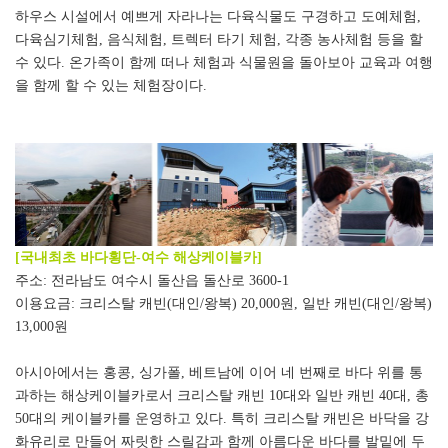
하우스 시설에서 예쁘게 자라나는 다육식물도 구경하고 도예체험
,
다육심기체험
,
음식체험
,
트렉터 타기 체험
,
각종 농사체험 등을 할
수 있다
.
온가족이 함께 떠나 체험과 식물원을 돌아보아 교육과 여행
을 함께 할 수 있는 체험장이다
.
[
국내최초 바다횡단
-
여수 해상케이블카
]
주소
:
전라남도 여수시 돌산읍 돌산로
3600-1
이용요금
:
크리스탈 캐빈
(
대인
/
왕복
) 20,000
원
,
일반 캐빈
(
대인
/
왕복
)
13,000
원
아시아에서는 홍콩
,
싱가폴
,
베트남에 이어 네 번째로 바다 위를 통
과하는 해상케이블카로서 크리스탈 캐빈
10
대와 일반 캐빈
40
대
,
총
50
대의 케이블카를 운영하고 있다
.
특히 크리스탈 캐빈은 바닥을 강
화유리로 만들어 짜릿한 스릴감과 함께 아름다운 바다를 발밑에 두