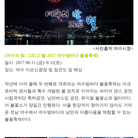
<사진출처:여수시청>
[
여수의 밤
,
그리고 별
-2017
여수밤바다 불꽃축제
]
일시
: 2017.08.11.(
금
)~8.12(
토
)
장소
:
여수 이순신광장 및 장군도 앞 해상
작년에 이어 올해 두 번째로 개최되는 여수밤바다 불꽃축제는 아크
로바틱 댄서들과 특수 개발된 불 장치로 이어지는 파이어 댄스 공연
,
시립국악단 축하공연
,
낭만버스킹 공연
,
뮤지컬 불꽃쇼와 멀티미디
어 불꽃쇼가 양일간 진행된다
.
서울 한강까지 찾아가지 않아도 가까
운 전남 여수에서 여수밤바다의 낭만과 아름다움을 체험할 수 있는
불꽃축제이다
.