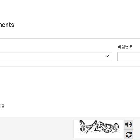
ents
비밀번호
밀글
숫자
음성
듣기