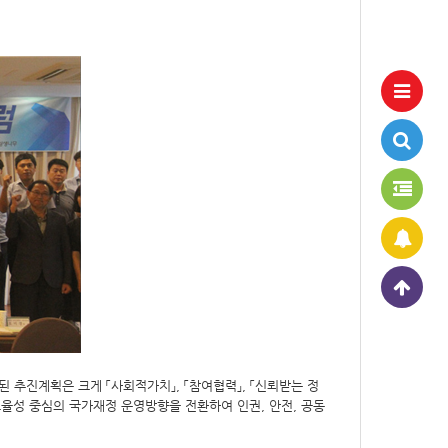
된 추진계획은 크게
「
사회적가치
」
,
「
참여협력
」
,
「
신뢰받는 정
효율성 중심의 국가재정 운영방향을 전환하여 인권
,
안전
,
공동