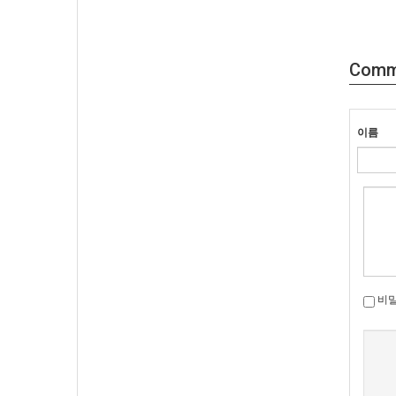
Comm
이름
비
새로고침