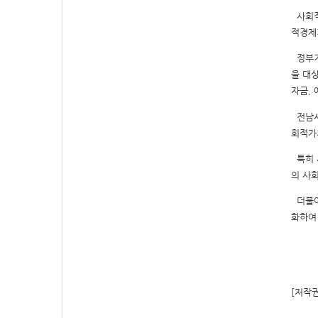
사회
적경제
정부기
을 대
자금
,
전남사
회적가
특히 
의 사
더불어
화하여
[저작