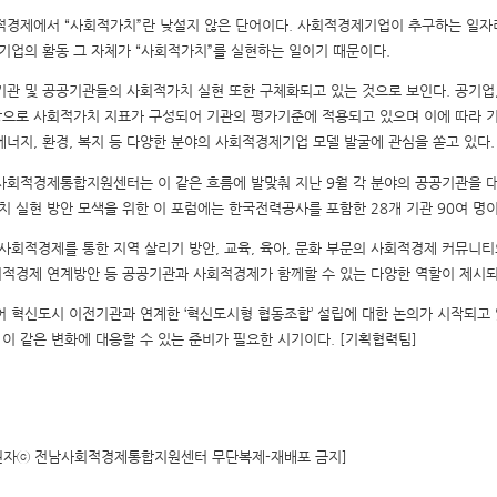
적경제에서
“
사회적가치
”
란 낮설지 않은 단어이다
.
사회적경제기업이 추구하는 일자
기업의 활동 그 자체가
“
사회적가치
”
를 실현하는 일이기 때문이다
.
관 및 공공기관들의 사회적가치 실현 또한 구체화되고 있는 것으로 보인다
.
공기업
상으로 사회적가치 지표가 구성되어 기관의 평가기준에 적용되고 있으며 이에 따라 
에너지
,
환경
,
복지 등 다양한 분야의 사회적경제기업 모델 발굴에 관심을 쏟고 있다
.
회적경제통합지원센터는 이 같은 흐름에 발맞춰 지난
9
월 각 분야의 공공기관을
치 실현 방안 모색을 위한 이 포럼에는 한국전력공사를 포함한
28
개 기관
90
여 명
사회적경제를 통한 지역 살리기 방안
,
교육
,
육아
,
문화 부문의 사회적경제 커뮤니티
회적경제 연계방안 등 공공기관과 사회적경제가 함께할 수 있는 다양한 역할이 제시
 혁신도시 이전기관과 연계한
‘
혁신도시형 협동조합
’
설립에 대한 논의가 시작되고
 이 같은 변화에 대응할 수 있는 준비가 필요한 시기이다
.
[기획협력팀]
권자ⓒ 전남사회적경제통합지원센터 무단복제-재배포 금지]