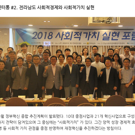
터통 #2. 전라남도 사회적경제와 사회적가치 실현
3
월 정부혁신 종합 추진계획이 발표됐다
. 10
대 중점사업과
21
개 혁신사업으로 구성
가지 전략이 담겨있으며 그 중심에는
“
사회적가치
”
가 있다
.
그간 양적 성장
·
경제적 
경 등 사회적 가치 관점을 중점 반영하여 재정혁신을 추진하겠다는 방침이다
.