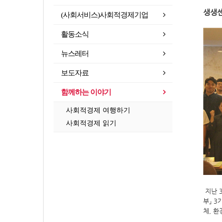
생생센
(사회서비스)사회적경제기업
​
활동소식
뉴스레터
보도자료
함께하는 이야기
사회적경제 여행하기
사회적경제 읽기
지난
부
」
3
체
,
환