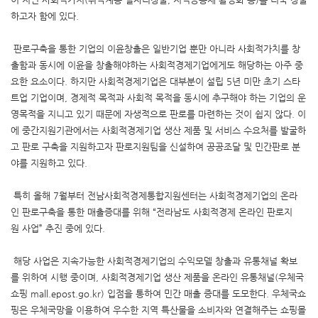
하고자 함에 있다.
판로구축을 통한 기업의 이윤창출은 일반기업 뿐만 아니라 사회적가치를 창
출함과 동시에 이윤을 창출해야하는 사회적경제기업에게도 해당하는 아주 중
요한 요소이다. 하지만 사회적경제기업은 대부분이 설립 5년 미만 초기 스타
트업 기업이며, 경제적 목적과 사회적 목적을 동시에 추구해야 하는 기업의 운
영목적을 지니고 있기 때문에 자생적으로 판로를 마련하는 것이 쉽지 않다. 이
에 중간지원기관에서는 사회적경제기업 생산 제품 및 서비스 수요처를 발굴하
고 판로 구축을 지원하고자 판로지원팀을 신설하여 공공조달 및 민간판로 분
야를 지원하고 있다.
특히 올해 7월부터 전남사회적경제통합지원센터는 사회적경제기업의 온라
인 판로구축을 통한 매출증대를 위해 “전라남도 사회적경제 온라인 판로지
원 사업” 추진 중에 있다.
해당 사업은 지속가능한 사회적경제기업의 수익모델 창출과 유통채널 확보
를 위하여 시행 중이며, 사회적경제기업 생산 제품을 온라인 유통채널(우체국
쇼핑 mall.epost.go.kr) 입점을 통하여 민간 매출 증대를 도모한다. 우체국쇼
핑은 우체국망을 이용하여 우수한 지역 특산물을 소비자와 연결해주는 쇼핑몰