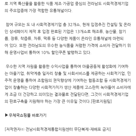
로 지역 특산물을 활용한 식품 제조·가공업 중심의 전라남도 사회적경제기업
의 주요업종에 가장 적합한 유통채널이다.
참여 규모는 도 내 사회적경제기업 총 32개소, 현재 입점추진 컨설팅 및 온라
인 상세페이지 제작 후 입점 완료된 기업은 13개소로 해조류, 농산물, 참기
름, 장류, 착즙류, 차류, 떡류 등 다양한 제품이 온라인 유통채널에 마련되
어 있다. 또한 전라남도의 우수한 농식품을 저렴한 가격에 소비자 전달하기 위
해 운영사업비 통하여 10% 할인쿠폰 발행하고 있다.
우수한 지역 자원을 활용한 수익사업을 통하여 마을공동체 활성화에 기여하
는 마을기업, 취약계층 일자리 창출 및 사회서비스를 제공하는 사회적기업, 민
주적 운영을 통하여 조합원의 권익향상에 기여하는 협동조합 등 사회적경제기
업이 창출하는 다양한 사회적가치가 생산 제품에 고스란히 녹아들어 소비자에
게 조금 더 건강하고 의미있는 결과물로 전달된다면, 그것이 사회적경제기업
의 판로구축을 지원해야 하는 가장 큰 이유일 것이다.[판로지원팀]
▶
우체국쇼핑몰 바로가기
[저작권자ⓒ 전남사회적경제통합지원센터 무단복제-재배포 금지]