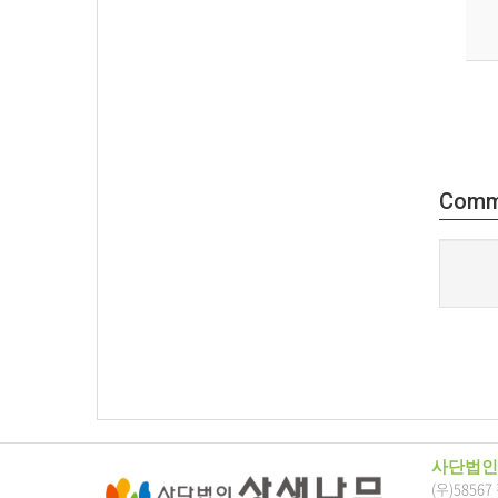
Comm
사단법인
(우)5856