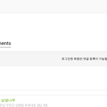
ents
로그인한 회원만 댓글 등록이 가능합
 상생나무
7 전남 무안군 삼향읍 후광대로 282, 4층