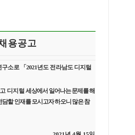
 채용공고
간연구소로
「
2021
년도 전라남도 디지털
하고 디지털
세상에서 일어나는 문제를 해
전담할 인재를 모시고자 하오니 많은 참
2021
년
4
월
15
일