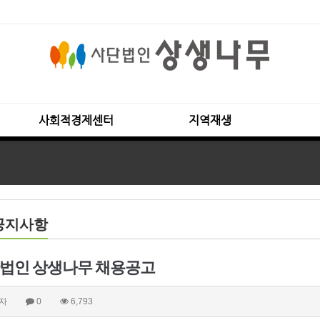
사회적경제센터
지역재생
공지사항
법인 상생나무 채용공고
자
0
6,793