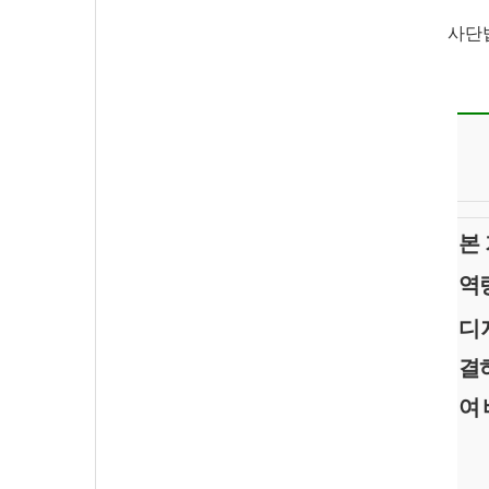
사단
본
역
디
결
여