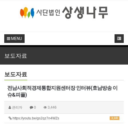
MENU
보도자료
보도자료
전남사회적경제통합지원센터장 인터뷰(호남방송 이
슈&피플)
관리자
0
3,446
https://youtu.be/gs2qz7n4WZs
3,145