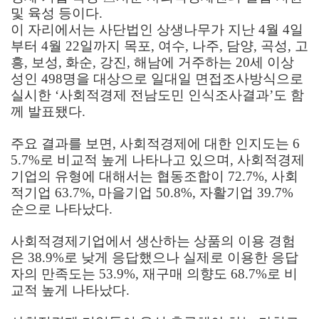
및 육성 등이다
.
이 자리에서는 사단법인 상생나무가 지난
4
월
4
일
부터
4
월
22
일까지 목포
,
여수
,
나주
,
담양
,
곡성
,
고
흥
,
보성
,
화순
,
강진
,
해남에 거주하는
20
세 이상
성인
498
명을 대상으로 일대일 면접조사방식으로
실시한
‘
사회적경제 전남도민 인식조사결과
’
도 함
께 발표됐다
.
주요 결과를 보면
,
사회적경제에 대한 인지도는
6
5.7%
로 비교적 높게 나타나고 있으며
,
사회적경제
기업의 유형에 대해서는 협동조합이
72.7%,
사회
적기업
63.7%,
마을기업
50.8%,
자활기업
39.7%
순으로 나타났다
.
사회적경제기업에서 생산하는 상품의 이용 경험
은
38.9%
로 낮게 응답했으나 실제로 이용한 응답
자의 만족도는
53.9%,
재구매 의향도
68.7%
로 비
교적 높게 나타났다
.