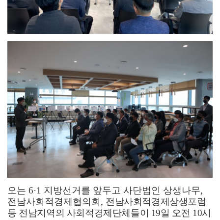
오는
6·1
지방선거를 앞두고 사단법인 상생나무
,
전남사회적경제협의회
,
전남사회적경제상생포럼
등 전남지역의 사회적경제단체들이
19
일 오전
10
시