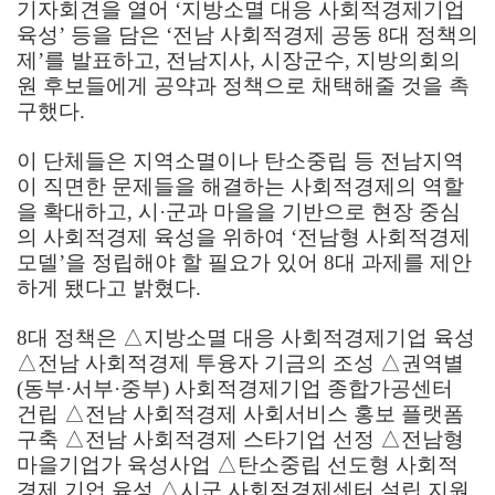
기자회견을 열어
‘
지방소멸 대응 사회적경제기업
육성
’
등을 담은
‘
전남 사회적경제 공동
8
대 정책의
제
’
를 발표하고
,
전남지사
,
시장군수
,
지방의회의
원 후보들에게 공약과 정책으로 채택해줄 것을 촉
구했다
.
이 단체들은 지역소멸이나 탄소중립 등 전남지역
이 직면한 문제들을 해결하는 사회적경제의 역할
을 확대하고
,
시
·
군과 마을을 기반으로 현장 중심
의 사회적경제 육성을 위하여
‘
전남형 사회적경제
모델
’
을 정립해야 할 필요가 있어
8
대 과제를 제안
하게 됐다고 밝혔다
.
8
대 정책은
△
지방소멸 대응 사회적경제기업 육성
△
전남 사회적경제 투융자 기금의 조성
△
권역별
(
동부
·
서부
·
중부
)
사회적경제기업 종합가공센터
건립
△
전남 사회적경제 사회서비스 홍보 플랫폼
구축
△
전남 사회적경제 스타기업 선정
△
전남형
마을기업가 육성사업
△
탄소중립 선도형 사회적
경제 기업 육성
△
시군 사회적경제센터 설립 지원