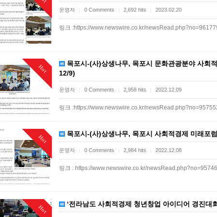
운영자
0 Comments
2,692 hits
2023.02.20
|
|
|
링크 :https://www.newswire.co.kr/newsRead.php?no=9617
목포시-(사)상생나무, 목포시 문화관광분야 사회
Hot
12/9)
운영자
0 Comments
2,958 hits
2022.12.09
|
|
|
링크 :https://www.newswire.co.kr/newsRead.php?no=9575
목포시-(사)상생나무, 목포시 사회적경제 미래포럼 개
Hot
운영자
0 Comments
2,984 hits
2022.12.08
|
|
|
링크 : https://www.newswire.co.kr/newsRead.php?no=9574
‘전라남도 사회적경제 청년창업 아이디어 경진대회’ 
Hot