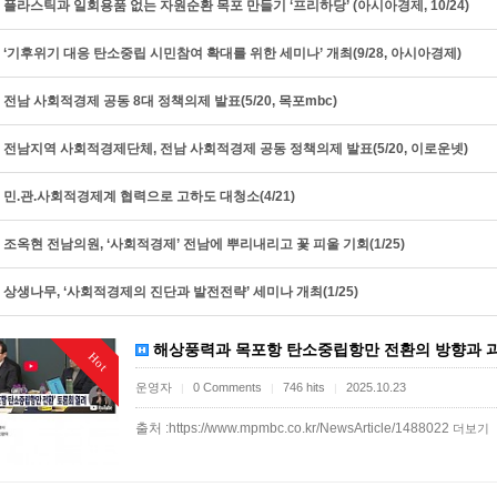
플라스틱과 일회용품 없는 자원순환 목포 만들기 ‘프리하당’ (아시아경제, 10/24)
‘기후위기 대응 탄소중립 시민참여 확대를 위한 세미나’ 개최(9/28, 아시아경제)
전남 사회적경제 공동 8대 정책의제 발표(5/20, 목포mbc)
전남지역 사회적경제단체, 전남 사회적경제 공동 정책의제 발표(5/20, 이로운넷)
민.관.사회적경제계 협력으로 고하도 대청소(4/21)
조옥현 전남의원, ‘사회적경제’ 전남에 뿌리내리고 꽃 피울 기회(1/25)
상생나무, ‘사회적경제의 진단과 발전전략’ 세미나 개최(1/25)
해상풍력과 목포항 탄소중립항만 전환의 방향과 과제 
Hot
운영자
0 Comments
746 hits
2025.10.23
|
|
|
출처 :https://www.mpmbc.co.kr/NewsArticle/1488022
더보기