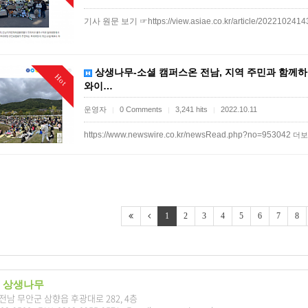
기사 원문 보기 ☞https://view.asiae.co.kr/article/20221024
상생나무-소셜 캠퍼스온 전남, 지역 주민과 함께하는
Hot
와이…
운영자
0 Comments
3,241 hits
2022.10.11
|
|
|
https://www.newswire.co.kr/newsRead.php?no=953042
더보
1
2
3
4
5
6
7
8
 상생나무
7 전남 무안군 삼향읍 후광대로 282, 4층