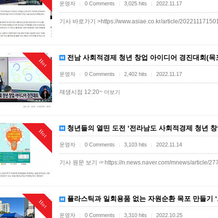
운영자
0 Comments
3,025 hits
2022.11.17
|
|
|
기사 바로가기 >https://www.asiae.co.kr/article/2022111715
전남 사회적경제 청년 창업 아이디어 경진대회(목포mb
Hot
운영자
0 Comments
2,402 hits
2022.11.17
|
|
|
재생시점 12:20~
더보기
청년들의 열띤 도전 ‘전라남도 사회적경제 청년 창업 
Hot
운영자
0 Comments
3,103 hits
2022.11.14
|
|
|
기사 원문 보기 ☞https://n.news.naver.com/mnews/article/2
플라스틱과 일회용품 없는 자원순환 목포 만들기 ‘프리
Hot
운영자
0 Comments
3,310 hits
2022.10.25
|
|
|