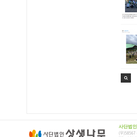
사단법인
(우)5856