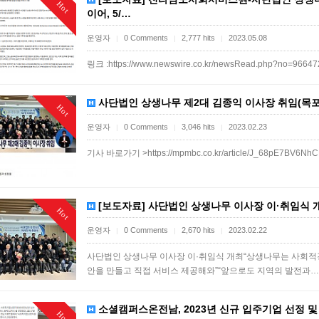
Hot
이어, 5/…
운영자
0 Comments
2,777 hits
2023.05.08
|
|
|
링크 :https://www.newswire.co.kr/newsRead.php?no=9664
사단법인 상생나무 제2대 김종익 이사장 취임(목포mbc
Hot
운영자
0 Comments
3,046 hits
2023.02.23
|
|
|
기사 바로가기 >https://mpmbc.co.kr/article/J_68pE7BV6Nh
[보도자료] 사단법인 상생나무 이사장 이·취임식 개최
Hot
운영자
0 Comments
2,670 hits
2023.02.22
|
|
|
사단법인 상생나무 이사장 이·취임식 개최“상생나무는 사회적경
안을 만들고 직접 서비스 제공해와”“앞으로도 지역의 발전과
소셜캠퍼스온전남, 2023년 신규 입주기업 선정 및 
Hot