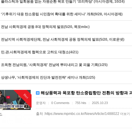
플라스틱과 일회용품 없는 자원순환 목포 만들기 ‘프리하당’ (아시아경제, 10/24)
‘기후위기 대응 탄소중립 시민참여 확대를 위한 세미나’ 개최(9/28, 아시아경제)
전남 사회적경제 공동 8대 정책의제 발표(5/20, 목포mbc)
전남지역 사회적경제단체, 전남 사회적경제 공동 정책의제 발표(5/20, 이로운넷)
민.관.사회적경제계 협력으로 고하도 대청소(4/21)
조옥현 전남의원, ‘사회적경제’ 전남에 뿌리내리고 꽃 피울 기회(1/25)
상생나무, ‘사회적경제의 진단과 발전전략’ 세미나 개최(1/25)
해상풍력과 목포항 탄소중립항만 전환의 방향과 과제 
Hot
운영자
0 Comments
755 hits
2025.10.23
|
|
|
출처 :https://www.mpmbc.co.kr/NewsArticle/1488022
더보기