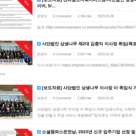
Hot
이어, 5/…
운영자
0 Comments
2,784 hits
2023.05.08
|
|
|
링크 :https://www.newswire.co.kr/newsRead.php?no=9664
사단법인 상생나무 제2대 김종익 이사장 취임(목포mbc
Hot
운영자
0 Comments
3,057 hits
2023.02.23
|
|
|
기사 바로가기 >https://mpmbc.co.kr/article/J_68pE7BV6Nh
[보도자료] 사단법인 상생나무 이사장 이·취임식 개최
Hot
운영자
0 Comments
2,680 hits
2023.02.22
|
|
|
사단법인 상생나무 이사장 이·취임식 개최“상생나무는 사회적경
안을 만들고 직접 서비스 제공해와”“앞으로도 지역의 발전과
소셜캠퍼스온전남, 2023년 신규 입주기업 선정 및 
Hot