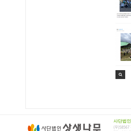
사단법인
(우)5856