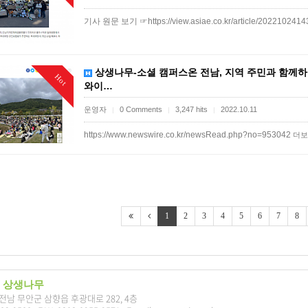
기사 원문 보기 ☞https://view.asiae.co.kr/article/20221024
상생나무-소셜 캠퍼스온 전남, 지역 주민과 함께하는
Hot
와이…
운영자
0 Comments
3,247 hits
2022.10.11
|
|
|
https://www.newswire.co.kr/newsRead.php?no=953042
더보
1
2
3
4
5
6
7
8
 상생나무
7 전남 무안군 삼향읍 후광대로 282, 4층