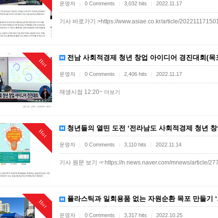
운영자
0 Comments
3,032 hits
2022.11.17
|
|
|
기사 바로가기 >https://www.asiae.co.kr/article/2022111715
전남 사회적경제 청년 창업 아이디어 경진대회(목포mb
Hot
운영자
0 Comments
2,406 hits
2022.11.17
|
|
|
재생시점 12:20~
더보기
청년들의 열띤 도전 ‘전라남도 사회적경제 청년 창업 
Hot
운영자
0 Comments
3,110 hits
2022.11.14
|
|
|
기사 원문 보기 ☞https://n.news.naver.com/mnews/article/2
플라스틱과 일회용품 없는 자원순환 목포 만들기 ‘프리
Hot
운영자
0 Comments
3,317 hits
2022.10.25
|
|
|