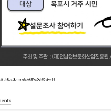
크 :
https://forms.gle/okjBVaDyh85vjkwB8
ents