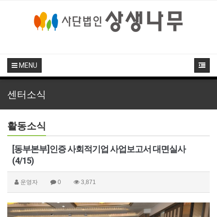
MENU
센터소식
활동소식
[동부본부]인증 사회적기업 사업보고서 대면실사
(4/15)
운영자
0
3,871