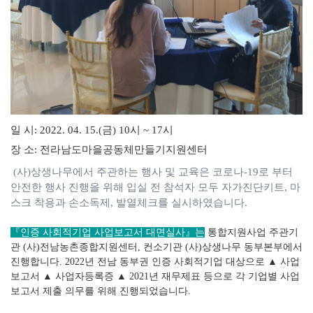
일 시
: 2022. 04. 15.(금
) 10시 ~ 17시
장 소
: 전라남도마을공동체만들기지원센터
(
사
)
상생나무에서 주관하는 행사 및 교육은 코로나
-19
로 부터
안전한 행사 진행을 위해 입실 전 참석자 모두 자가진단키트, 마
스크 착용과 손소독제
,
발열체크를 실시하였습니다
.
『인증 사회적기업 사업보고서 대면실사
』는
통합지원사업 주관기
관 (사)전남농촌종합지원센터, 컨소기관 (사)상생나무 동부본부에서
진행합니다.
2022년 전남 동부권 인증 사회적기업 대상으로
▲ 사업
보고서
▲ 사업자등록증
▲ 2021년 재무제표
등으로
각 기업별 사업
보고서 제출 의무를 위해
진행되었습니다.