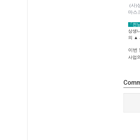
(
사
)
마스
『전남
상생나
의
▲
이번 
사업
Comm