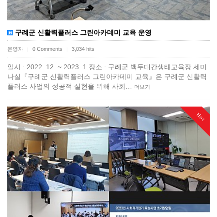
구례군 신활력플러스 그린아카데미 교육 운영
운영자
0 Comments
3,034 hits
|
|
일시 : 2022. 12. ~ 2023. 1.장소 : 구례군 백두대간생태교육장 세미
나실『구례군 신활력플러스 그린아카데미 교육』은 구례군 신활력
플러스 사업의 성공적 실현을 위해 사회…
더보기
Hot