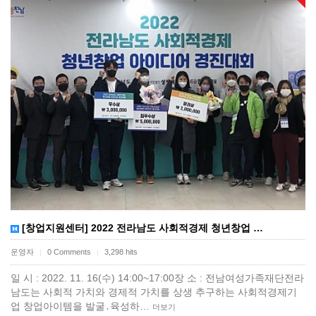
[창업지원센터] 2022 전라남도 사회적경제 청년창업 …
운영자
0 Comments
3,298 hits
|
|
일 시 : 2022. 11. 16(수) 14:00~17:00장 소 : 전남여성가족재단​​전라
남도는 사회적 가치와 경제적 가치를 상생 추구하는 사회적경제기
업 창업아이템을 발굴․육성하…
더보기