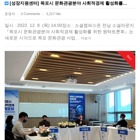
[성장지원센터] 목포시 문화관광분야 사회적경제 활성화를…
운영자
0 Comments
3,217 hits
|
|
일시 : 2022. 12. 8. (목) 14:00장소 : 소셜캠퍼스온 전남 소셜라운지
『목포시 문화관광분야 사회적경제 활성화를 위한 원탁토론회』는
새로운 시각으로 목포 문화관광 사업…
더보기
Hot