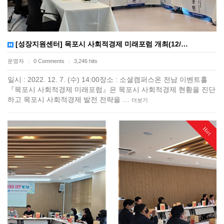
[성장지원센터] 목포시 사회적경제 미래포럼 개최(12/…
운영자
0 Comments
3,246 hits
|
|
일시 : 2022. 12. 7. (수) 14:00장소 : 소셜캠퍼스온 전남 이벤트홀
『목포시 사회적경제 미래포럼』은 목포시 사회적경제 현황을 진단
하고 목포시 사회적경제 발전 전략을 …
더보기
Hot