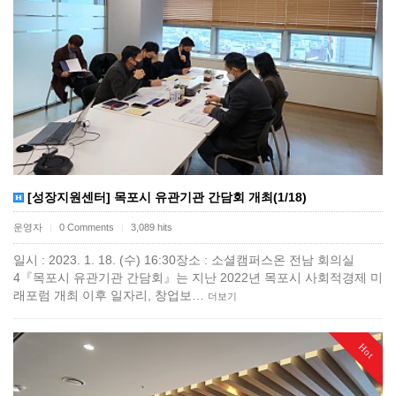
[성장지원센터] 목포시 유관기관 간담회 개최(1/18)
운영자
0 Comments
3,089 hits
|
|
일시 : 2023. 1. 18. (수) 16:30장소 : 소셜캠퍼스온 전남 회의실
4『목포시 유관기관 간담회』는 지난 2022년 목포시 사회적경제 미
래포럼 개최 이후 일자리, 창업보…
더보기
Hot