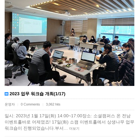
2023 업무 워크숍 개최(1/17)
운영자
0 Comments
3,062 hits
|
|
일시: 2023년 1월 17일(화) 14:00~17:00장소: 소셜캠퍼스 온 전남
이벤트홀바로 어제였죠! 17일(화) 소캠 이벤트홀에서 상생나무 업무
워크숍이 진행되었습니다.부서…
더보기