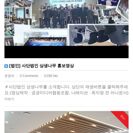
[법인] 사단법인 상생나무 홍보영상
운영자
0 Comments
3,038 hits
|
|
＃사단법인 상생나무를 소개합니다. 상단의 재생버튼을 클릭해주세
요.(영상제작 : 공공미디어협동조합, 나레이션 : 최지영 전 아나운서)
더보기
Hot