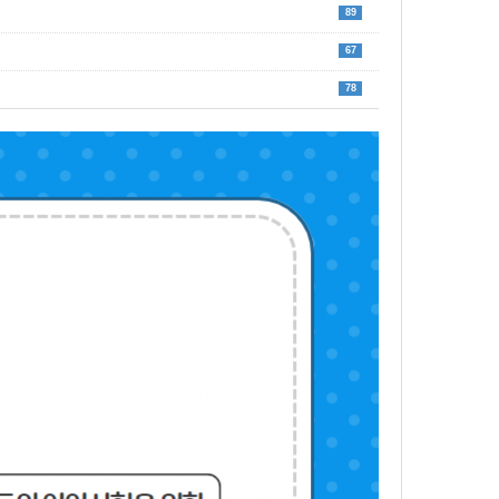
89
67
78