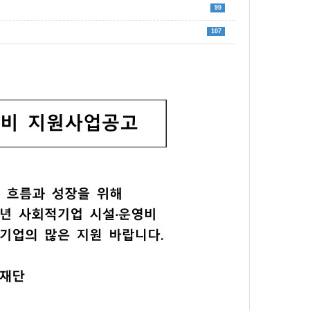
99
107