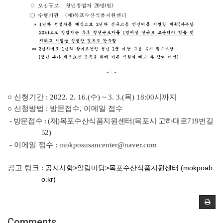
○
신청기간
: 2022. 2. 16.(
수
) ~ 3. 3.(
목
) 18:00
시까지
○
신청방법
:
방문접수
,
이메일 접수
-
방문접수
: (
재
)
목포수산식품지원센터
(
목포시 고하대로
719
번길
52)
-
이메일 접수
: mokposusancenter@naver.com
공고 링크 :
공지사항>알림마당>목포수산식품지원센터 (mokpoab
o.kr)
Comments