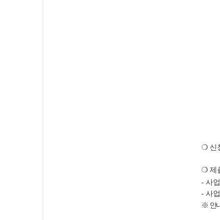
❍
신
❍
제
-
사업
-
사업
※
안