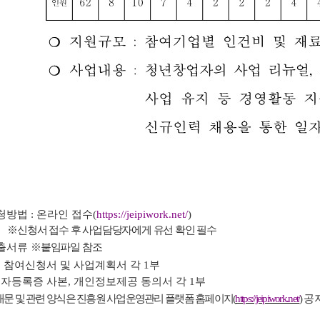
청방법
:
온라인 접수
(
https://jeipiwork.net/
)
※
신청서 접수 후 사업담당자에게 유선 확인 필수
출서류
※
붙임파일 참조
 참여신청서 및 사업계획서 각
1
부
자등록증 사본
,
개인정보제공 동의서 각
1
부
내문 및 관련 양식은 진흥원 사업운영관리 플랫폼 홈페이지
(
https://jeipiwork.net/
)
공