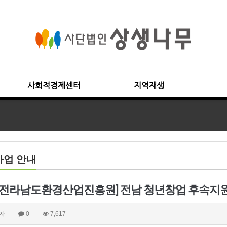
사회적경제센터
지역재생
사업 안내
자
0
7,617