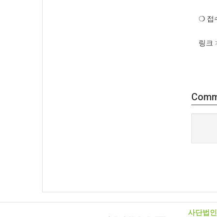
❍
접
링크 
Comm
사단법인