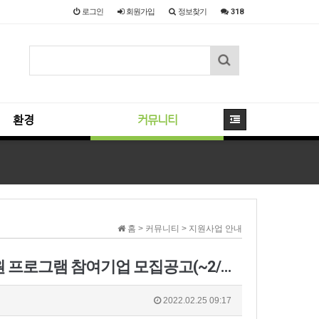
로그인
회원
가입
정보찾기
318
환경
커뮤니티
홈 > 커뮤니티 > 지원사업 안내
[(재)전라남도환경산업진흥원] 전남 청년창업 후속지원 프로그램 참여기업 모집공고(~2/28 18시까지)
2022.02.25 09:17