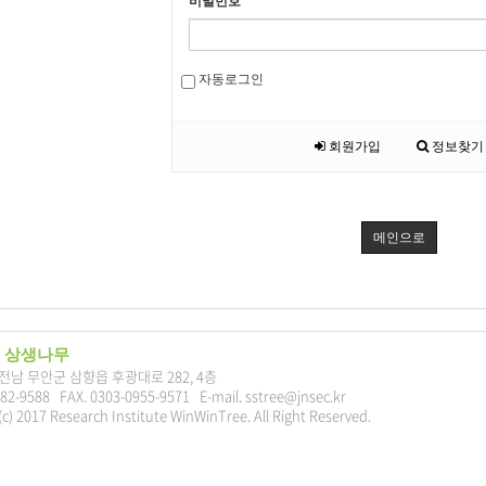
비밀번호
자동로그인
회원가입
정보찾기
메인으로
 상생나무
7 전남 무안군 삼향읍 후광대로 282, 4층
282-9588 FAX. 0303-0955-9571 E-mail. sstree@jnsec.kr
c) 2017 Research Institute WinWinTree. All Right Reserved.