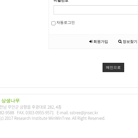
비밀번호
자동로그인
회원가입
정보찾기
메인으로
 상생나무
7 전남 무안군 삼향읍 후광대로 282, 4층
282-9588 FAX. 0303-0955-9571 E-mail. sstree@jnsec.kr
c) 2017 Research Institute WinWinTree. All Right Reserved.