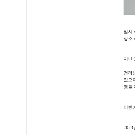
일시
장소
지난
전라
있으
영될
이번
2023