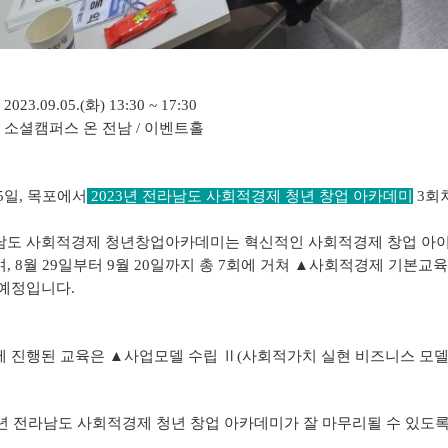
: 2023.09.05.(
화
) 13:30 ~ 17:30
:
소셜캠퍼스 온 전남
/
이벤트홀
5
일
,
목포에서
2023
년 전라남도 사회적경제 청년 창업 아카데미
3회
남도 사회적경제 청년창업아카데미는 혁신적인 사회적경제 창업 아
며
, 8
월
29
일부터
9
월
20
일까지 총
7
회에 거쳐
▲
사회적경제 기본교
 예정입니다
.
에 진행된 교육은
▲
사업모델 수립 Ⅱ(
사회적가치 실현 비즈니스 모델
년 전라남도 사회적경제 청년 창업 아카데미가 잘 마무리될 수 있도