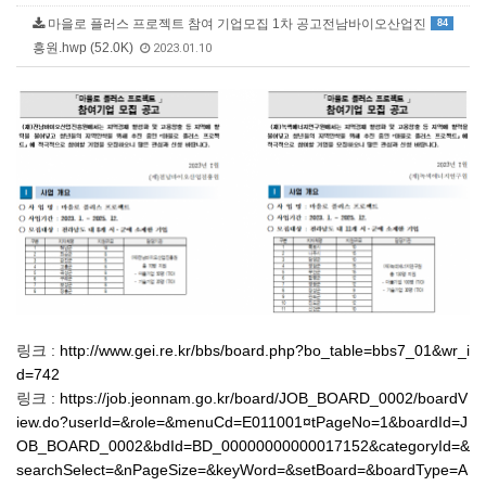
마을로 플러스 프로젝트 참여 기업모집 1차 공고전남바이오산업진
84
흥원.hwp (52.0K)
2023.01.10
링크 :
http://www.gei.re.kr/bbs/board.php?bo_table=bbs7_01&wr_i
d=742
링크 :
https://job.jeonnam.go.kr/board/JOB_BOARD_0002/boardV
iew.do?userId=&role=&menuCd=E011001¤tPageNo=1&boardId=J
OB_BOARD_0002&bdId=BD_00000000000017152&categoryId=&
searchSelect=&nPageSize=&keyWord=&setBoard=&boardType=A