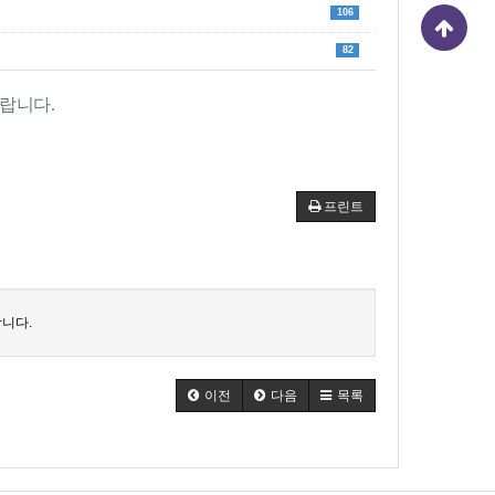
106
82
랍니다.
프린트
니다.
이전
다음
목록